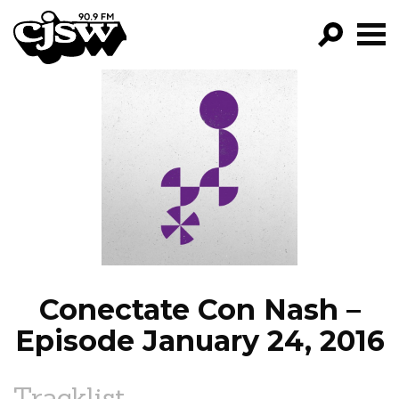
CJSW
GO!
FILTER BY:
PROGRAMS
EPISODES
NEWS
Conectate Con Nash –
Episode January 24, 2016
Tracklist