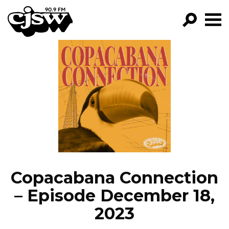
CJSW
GO!
FILTER BY:
PROGRAMS
EPISODES
NEWS
Copacabana Connection
– Episode December 18,
2023