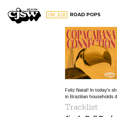
CJSW
ON AIR
ROAD POPS
FILTER BY:
PROGR
Feliz Natal! In today's 
in Brazilian households d
Tracklist