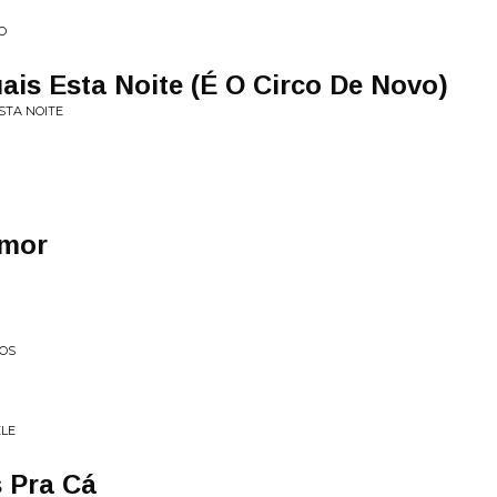
O
is Esta Noite (É O Circo De Novo)
ESTA NOITE
Amor
LOS
ELE
s Pra Cá