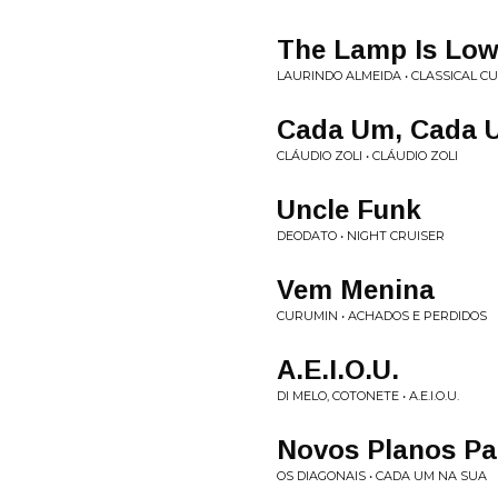
The Lamp Is Lo
LAURINDO ALMEIDA • CLASSICAL C
Cada Um, Cada 
CLÁUDIO ZOLI • CLÁUDIO ZOLI
Uncle Funk
DEODATO • NIGHT CRUISER
Vem Menina
CURUMIN • ACHADOS E PERDIDOS
A.E.I.O.U.
DI MELO, COTONETE • A.E.I.O.U.
Novos Planos Pa
OS DIAGONAIS • CADA UM NA SUA