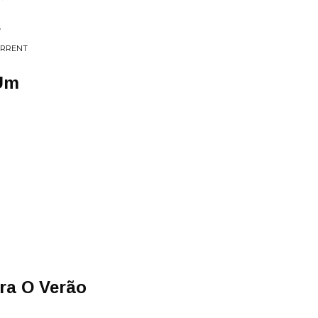
w
URRENT
Um
ra O Verão