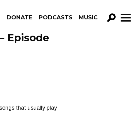
R
DONATE
PODCASTS
MUSIC
GO!
– Episode
songs that usually play