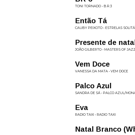
TONI TORNADO • B.R.3
Então Tá
CAUBY PEIXOTO • ESTRELAS SOLIT
Presente de nata
JOÃO GILBERTO • MASTERS OF JAZZ
Vem Doce
VANESSA DA MATA • VEM DOCE
Palco Azul
SANDRA DE SÁ • PALCO AZUL/MONA
Eva
RADIO TAXI • RADIO TAXI
Natal Branco (Wh