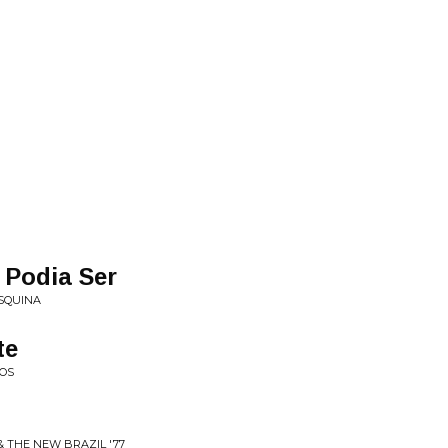
 Podia Ser
ESQUINA
te
LOS
& THE NEW BRAZIL '77