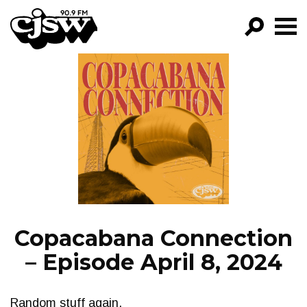
CJSW
GO!
FILTER BY:
PROGRAMS
EPISODES
NEWS
Copacabana Connection
– Episode April 8, 2024
Random stuff again.