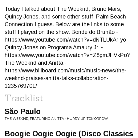
Today I talked about The Weeknd, Bruno Mars,
Quincy Jones, and some other stuff. Palm Beach
Connection I guess. Below are the links to some
stuff I played on the show. Bonde do Brunão -
https://www.youtube.com/watch?v=dNTLUkAr-yo
Quincy Jones on Programa Amaury Jr. -
https://www.youtube.com/watch?v=Z8gmJHVkPoY
The Weeknd and Anitta -
https://www.billboard.com/music/music-news/the-
weeknd-praises-anitta-talks-collaboration-
1235769701/
Tracklist
São Paulo
THE WEEKND, FEATURING ANITTA • HURRY UP TOMORROW
Boogie Oogie Oogie (Disco Classics