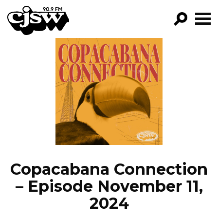
CJSW
GO!
FILTER BY:
PROGRAMS
EPISODES
NEWS
Copacabana Connection
– Episode November 11,
2024