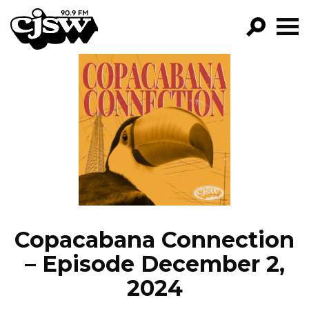
CJSW
GO!
FILTER BY:
PROGRAMS
EPISODES
NEWS
Copacabana Connection
– Episode December 2,
2024