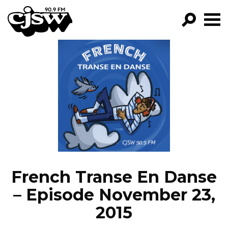
CJSW
GO!
FILTER BY:
PROGRAMS
EPISODES
NEWS
French Transe En Danse
– Episode November 23,
2015