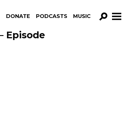
R
DONATE
PODCASTS
MUSIC
GO!
– Episode