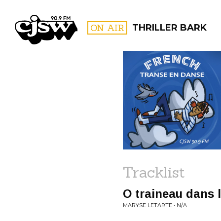
CJSW
ON AIR
THRILLER BARK
FILTER BY:
PROGR
Tracklist
O traineau dans l
MARYSE LETARTE • N/A