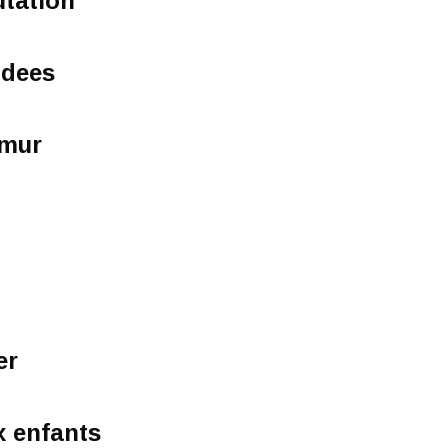
utation
idees
 mur
er
x enfants