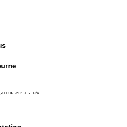
us
ourne
 & COLIN WEBSTER • N/A