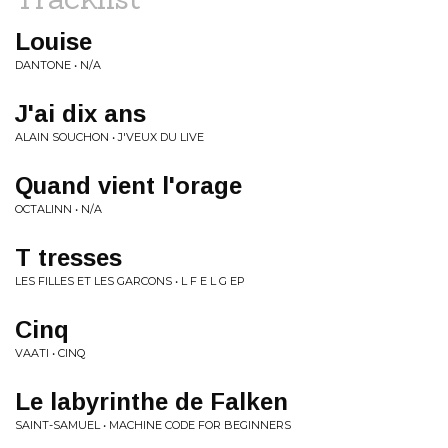
Louise
DANTONE • N/A
J'ai dix ans
ALAIN SOUCHON • J'VEUX DU LIVE
Quand vient l'orage
OCTALINN • N/A
T tresses
LES FILLES ET LES GARCONS • L F E L G EP
Cinq
VAATI • CINQ
Le labyrinthe de Falken
SAINT-SAMUEL • MACHINE CODE FOR BEGINNERS