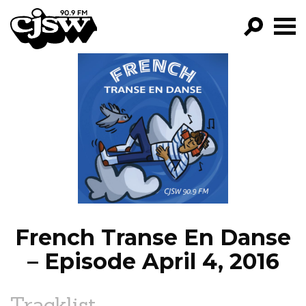
CJSW
GO!
FILTER BY:
PROGRAMS
EPISODES
NEWS
French Transe En Danse
– Episode April 4, 2016
Tracklist