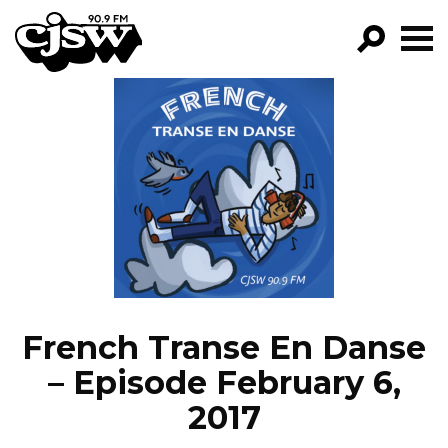
CJSW
GO!
FILTER BY:
PROGRAMS
EPISODES
NEWS
French Transe En Danse
– Episode February 6,
2017