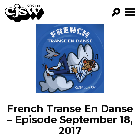
CJSW
GO!
FILTER BY:
PROGRAMS
EPISODES
NEWS
French Transe En Danse
– Episode September 18,
2017