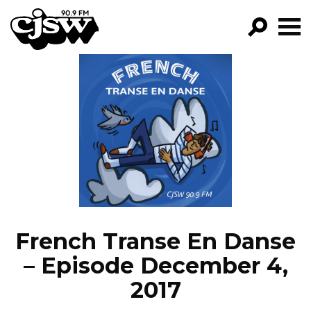
CJSW
GO!
FILTER BY:
PROGRAMS
EPISODES
NEWS
French Transe En Danse
– Episode December 4,
2017