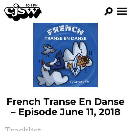
CJSW
GO!
FILTER BY:
PROGRAMS
EPISODES
NEWS
French Transe En Danse
– Episode June 11, 2018
Tracklist