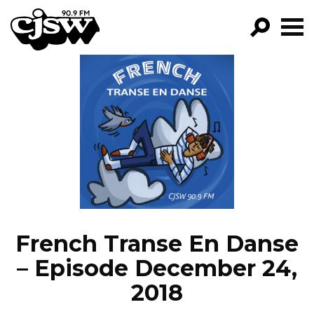
CJSW
GO!
FILTER BY:
PROGRAMS
EPISODES
NEWS
French Transe En Danse
– Episode December 24,
2018