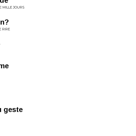
nde
E MILLE JOURS
en?
E RIRE
e
rme
u geste