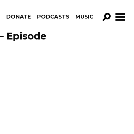
R
DONATE
PODCASTS
MUSIC
GO!
– Episode