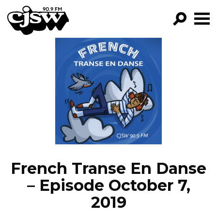
CJSW
GO!
FILTER BY:
PROGRAMS
EPISODES
NEWS
French Transe En Danse
– Episode October 7,
2019