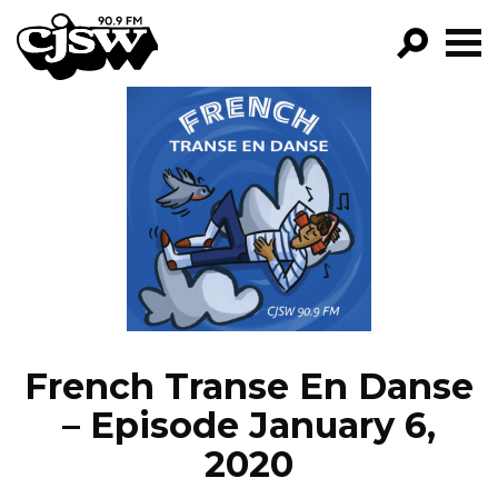
CJSW
GO!
FILTER BY:
PROGRAMS
EPISODES
NEWS
French Transe En Danse
– Episode January 6,
2020