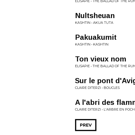
ELISAPIE • THE BALLAD OF THE R
Nultsheuan
KASHTIN • AKUA TUTA
Pakuakumit
KASHTIN • KASHTIN
Ton vieux nom
ELISAPIE • THE BALLAD OF THE R
Sur le pont d'Av
CLAIRE DITERZI • BOUCLES
A l'abri des fla
CLAIRE DITERZI • L'ARBRE EN POCH
PREV