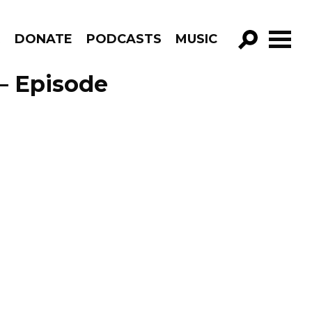
R
DONATE
PODCASTS
MUSIC
GO!
– Episode