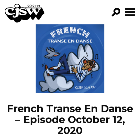
CJSW
GO!
FILTER BY:
PROGRAMS
EPISODES
NEWS
French Transe En Danse
– Episode October 12,
2020