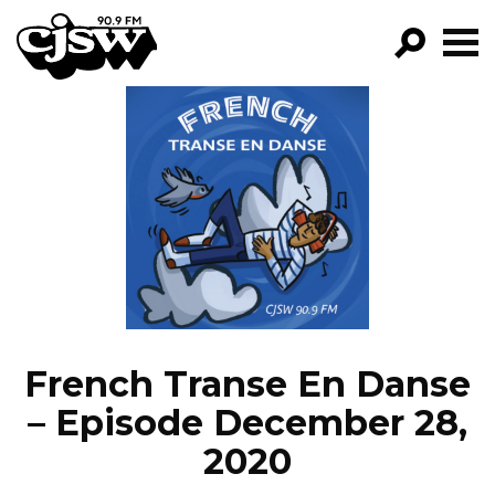
CJSW
GO!
FILTER BY:
PROGRAMS
EPISODES
NEWS
French Transe En Danse
– Episode December 28,
2020