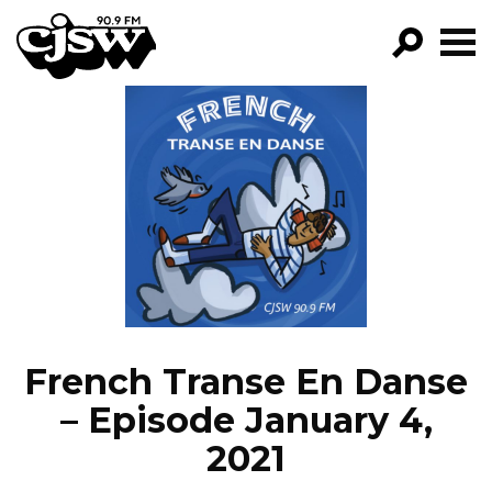
CJSW
GO!
FILTER BY:
PROGRAMS
EPISODES
NEWS
French Transe En Danse
– Episode January 4,
2021