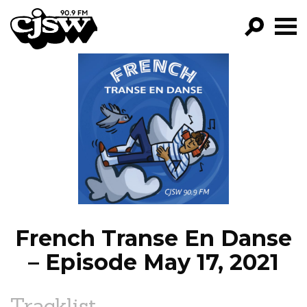
CJSW
GO!
FILTER BY:
PROGRAMS
EPISODES
NEWS
French Transe En Danse
– Episode May 17, 2021
Tracklist