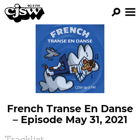
CJSW
GO!
FILTER BY:
PROGRAMS
EPISODES
NEWS
French Transe En Danse
– Episode May 31, 2021
Tracklist