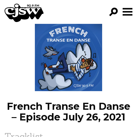
CJSW
GO!
FILTER BY:
PROGRAMS
EPISODES
NEWS
French Transe En Danse
– Episode July 26, 2021
Tracklist