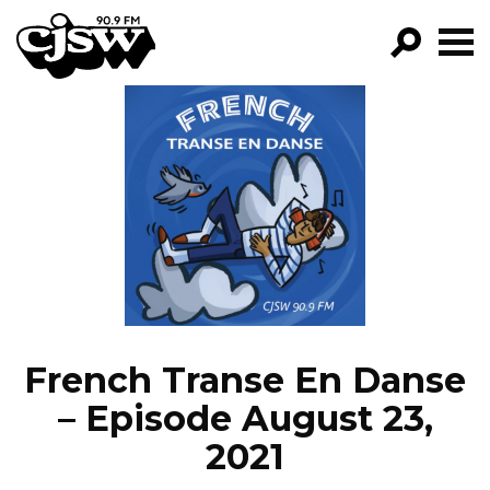
CJSW
GO!
FILTER BY:
PROGRAMS
EPISODES
NEWS
French Transe En Danse
– Episode August 23,
2021