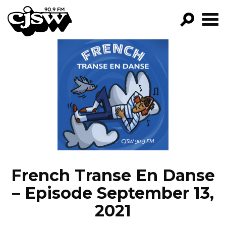
CJSW
GO!
FILTER BY:
PROGRAMS
EPISODES
NEWS
French Transe En Danse
– Episode September 13,
2021