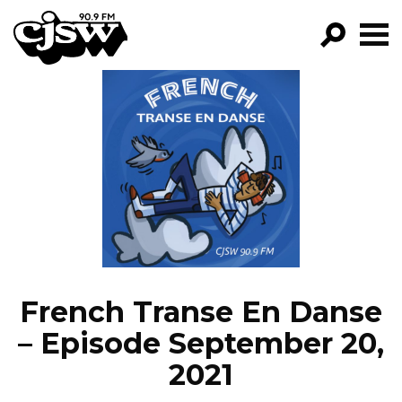
CJSW
GO!
FILTER BY:
PROGRAMS
EPISODES
NEWS
French Transe En Danse
– Episode September 20,
2021