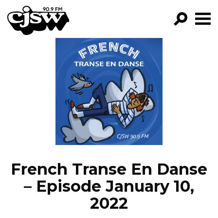
CJSW
GO!
FILTER BY:
PROGRAMS
EPISODES
NEWS
French Transe En Danse
– Episode January 10,
2022