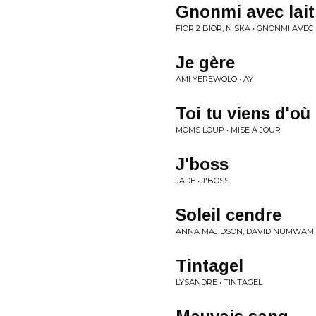
Gnonmi avec lait
FIOR 2 BIOR, NISKA • GNONMI AVEC 
Je gère
AMI YEREWOLO • AY
Toi tu viens d'où
MOMS LOUP • MISE À JOUR
J'boss
JADE • J'BOSS
Soleil cendre
ANNA MAJIDSON, DAVID NUMWAMI 
Tintagel
LYSANDRE • TINTAGEL