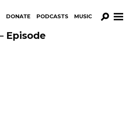
R
DONATE
PODCASTS
MUSIC
GO!
– Episode