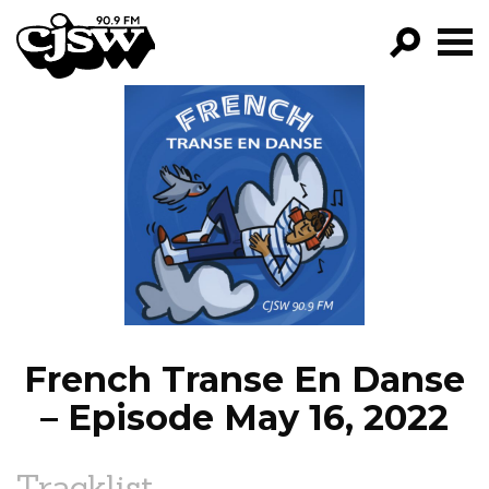
CJSW
GO!
FILTER BY:
PROGRAMS
EPISODES
NEWS
French Transe En Danse
– Episode May 16, 2022
Tracklist