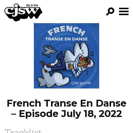
CJSW
GO!
FILTER BY:
PROGRAMS
EPISODES
NEWS
French Transe En Danse
– Episode July 18, 2022
Tracklist