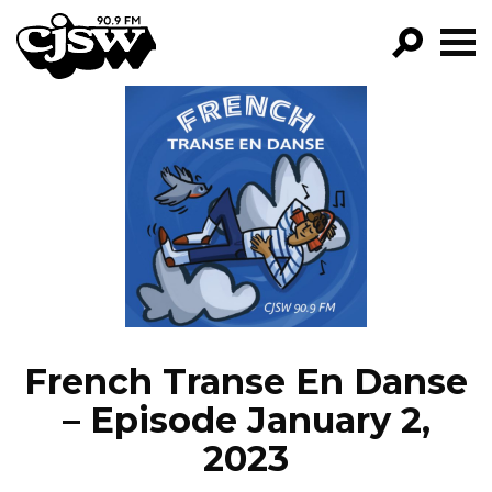
CJSW
GO!
FILTER BY:
PROGRAMS
EPISODES
NEWS
French Transe En Danse
– Episode January 2,
2023