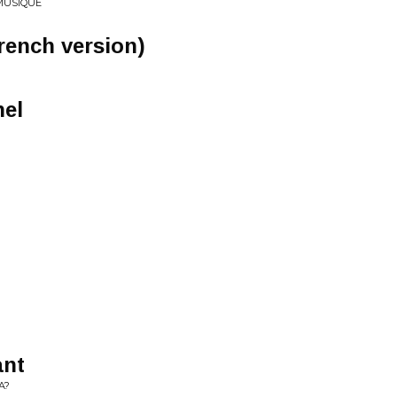
 MUSIQUE
rench version)
el
ant
A?