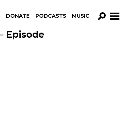
R
DONATE
PODCASTS
MUSIC
GO!
– Episode