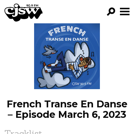
CJSW
GO!
FILTER BY:
PROGRAMS
EPISODES
NEWS
French Transe En Danse
– Episode March 6, 2023
Tracklist