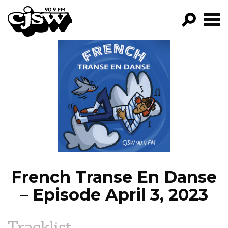
CJSW
GO!
FILTER BY:
PROGRAMS
EPISODES
NEWS
French Transe En Danse
– Episode April 3, 2023
Tracklist