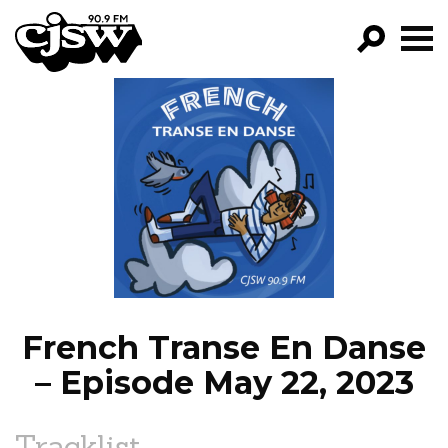
CJSW
GO!
FILTER BY:
PROGRAMS
EPISODES
NEWS
French Transe En Danse
– Episode May 22, 2023
Tracklist