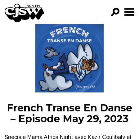
CJSW
GO!
FILTER BY:
PROGRAMS
EPISODES
NEWS
French Transe En Danse
– Episode May 29, 2023
Speciale Mama Africa Night avec Kazir Coulibaly et