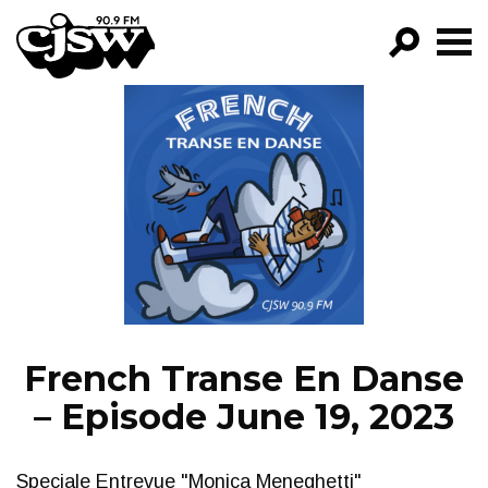
CJSW
GO!
FILTER BY:
PROGRAMS
EPISODES
NEWS
French Transe En Danse
– Episode June 19, 2023
Speciale Entrevue "Monica Meneghetti"