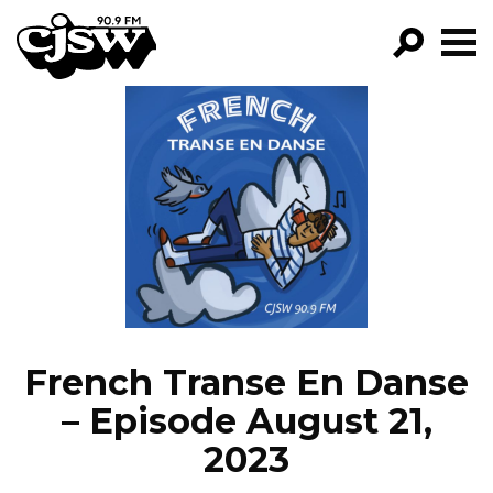
CJSW
GO!
FILTER BY:
PROGRAMS
EPISODES
NEWS
French Transe En Danse
– Episode August 21,
2023