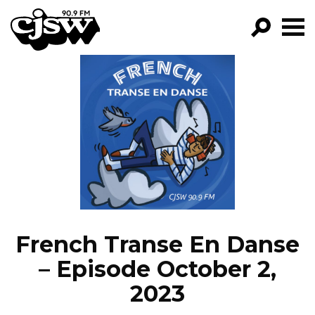
CJSW
GO!
FILTER BY:
PROGRAMS
EPISODES
NEWS
French Transe En Danse
– Episode October 2,
2023