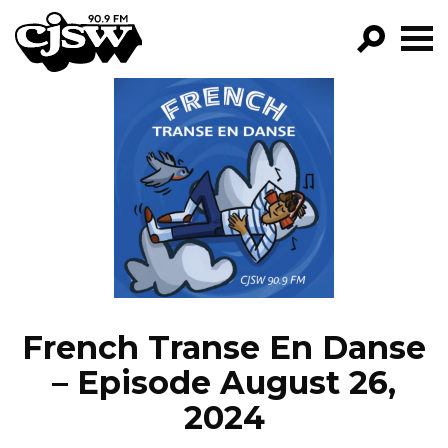
CJSW
GO!
FILTER BY:
PROGRAMS
EPISODES
NEWS
French Transe En Danse
– Episode August 26,
2024