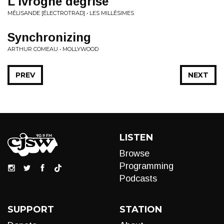
L'ivrogne d​é​grisé
MÉLISANDE [ÉLECTROTRAD] • LES MILL​É​SIMES
Synchronizing
ARTHUR COMEAU • MOLLYWOOD
PREV
NEXT
LISTEN
Browse
Programming
Podcasts
SUPPORT
STATION