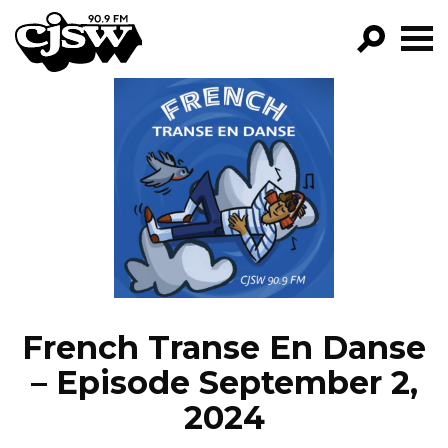
CJSW
GO!
FILTER BY:
PROGRAMS
EPISODES
NEWS
French Transe En Danse
– Episode September 2,
2024