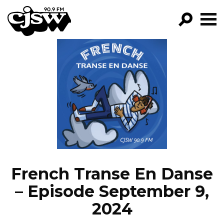
CJSW
GO!
FILTER BY:
PROGRAMS
EPISODES
NEWS
French Transe En Danse
– Episode September 9,
2024