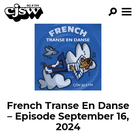
CJSW
GO!
FILTER BY:
PROGRAMS
EPISODES
NEWS
French Transe En Danse
– Episode September 16,
2024