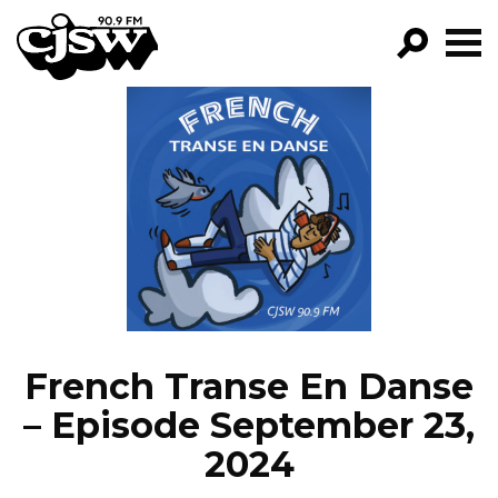
CJSW
GO!
FILTER BY:
PROGRAMS
EPISODES
NEWS
French Transe En Danse
– Episode September 23,
2024