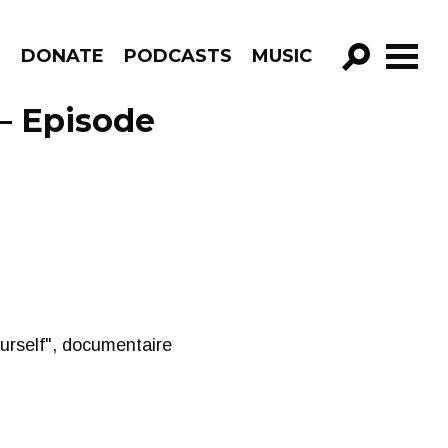
R
DONATE
PODCASTS
MUSIC
GO!
– Episode
ourself", documentaire