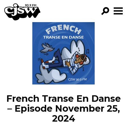
CJSW
GO!
FILTER BY:
PROGRAMS
EPISODES
NEWS
French Transe En Danse
– Episode November 25,
2024