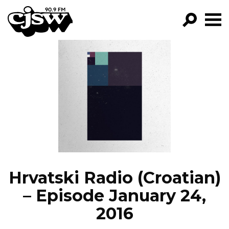
CJSW
GO!
FILTER BY:
PROGRAMS
EPISODES
NEWS
Hrvatski Radio (Croatian)
– Episode January 24,
2016