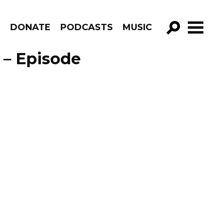
R
DONATE
PODCASTS
MUSIC
GO!
 – Episode