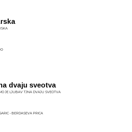
arska
ARSKA
RO
jna dvaju sveotva
MO JE LJUBAV TJNA DVAJU SVEOTVA
SARIC • BERDASEVA PRICA