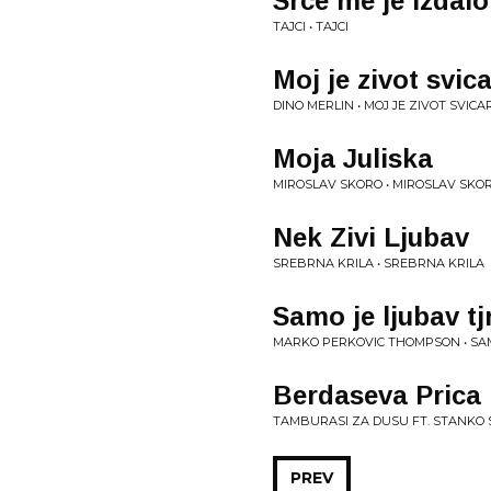
Srce me je izdalo
TAJCI • TAJCI
Moj je zivot svic
DINO MERLIN • MOJ JE ZIVOT SVIC
Moja Juliska
MIROSLAV SKORO • MIROSLAV SKO
Nek Zivi Ljubav
SREBRNA KRILA • SREBRNA KRILA
Samo je ljubav t
MARKO PERKOVIC THOMPSON • SA
Berdaseva Prica
TAMBURASI ZA DUSU FT. STANKO 
PREV