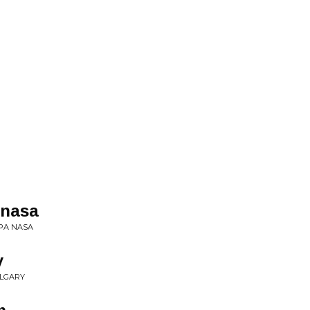
 nasa
EPA NASA
y
ALGARY