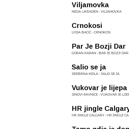
Viljamovka
NEDA UKRADEN • VILJAMOVKA
Crnokosi
LYDIA BACIC • CRNOKOSI
Par Je Bozji Dar
GORAN KARAN • BAR JE BOZJI DAR
Salio se ja
SREBRNA KRILA • SALIO SE JA
Vukovar je lijepa
SINOVI RAVNICE • VUKOVAR JE LIJ
HR jingle Calgar
HR JINGLE CALGARY • HR JINGLE C