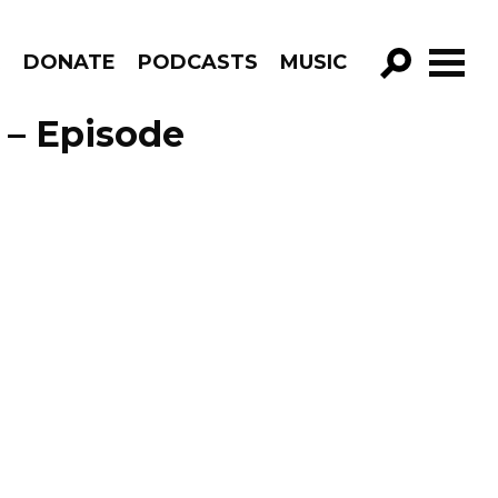
R
DONATE
PODCASTS
MUSIC
GO!
 – Episode